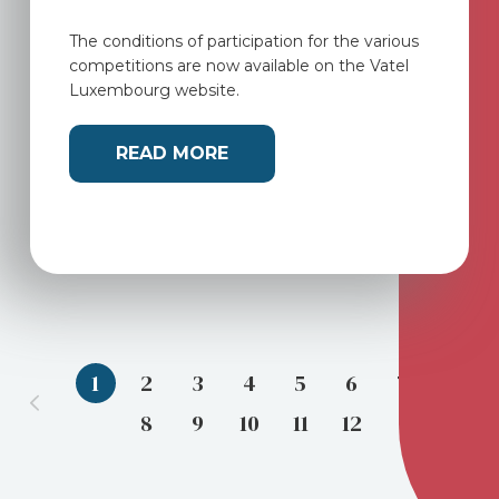
The conditions of participation for the various
competitions are now available on the Vatel
Luxembourg website.
READ MORE
1
2
3
4
5
6
7
8
9
10
11
12