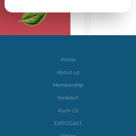
Home
About us
Membership
Minikäch
Koch G5
EXPOGAST