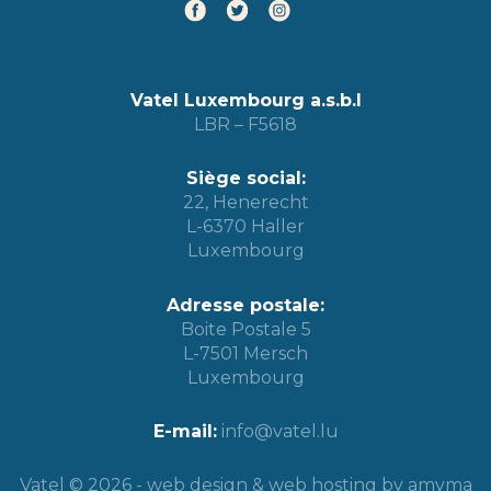
Vatel Luxembourg a.s.b.l
LBR – F5618
Siège social:
22, Henerecht
L-6370 Haller
Luxembourg
Adresse postale:
Boite Postale 5
L-7501 Mersch
Luxembourg
E-mail:
info@vatel.lu
Vatel © 2026 -
web design
&
web hosting
by amyma