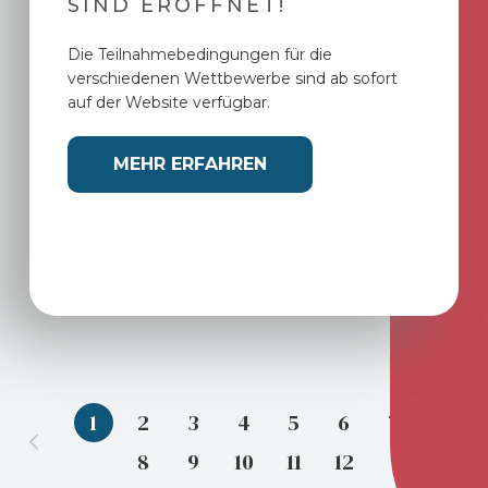
SIND ERÖFFNET!
Die Teilnahmebedingungen für die
verschiedenen Wettbewerbe sind ab sofort
auf der Website verfügbar.
MEHR ERFAHREN
1
2
3
4
5
6
7
8
9
10
11
12