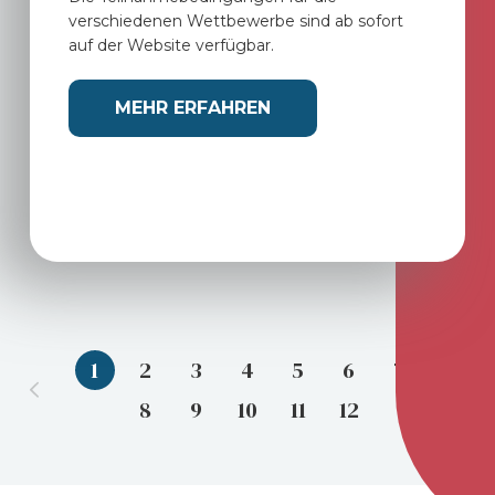
verschiedenen Wettbewerbe sind ab sofort
auf der Website verfügbar.
MEHR ERFAHREN
1
2
3
4
5
6
7
8
9
10
11
12